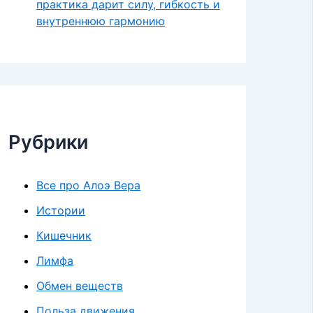
практика дарит силу, гибкость и
внутреннюю гармонию
Рубрики
Все про Алоэ Вера
Истории
Кишечник
Лимфа
Обмен веществ
Польза движения