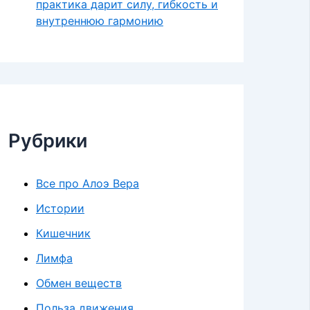
практика дарит силу, гибкость и
внутреннюю гармонию
Рубрики
Все про Алоэ Вера
Истории
Кишечник
Лимфа
Обмен веществ
Польза движения