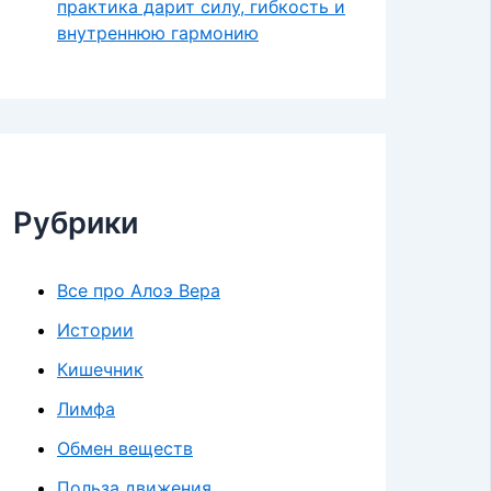
практика дарит силу, гибкость и
внутреннюю гармонию
Рубрики
Все про Алоэ Вера
Истории
Кишечник
Лимфа
Обмен веществ
Польза движения