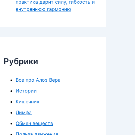
практика дарит силу, гибкость и
внутреннюю гармонию
Рубрики
Все про Алоэ Вера
Истории
Кишечник
Лимфа
Обмен веществ
Польза движения